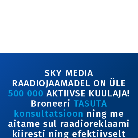
SKY MEDIA
RAADIOJAAMADEL ON ÜLE
500 000
AKTIIVSE KUULAJA!
Broneeri
TASUTA
konsultatsioon
ning me
aitame sul raadioreklaami
kiiresti ning efektiivselt